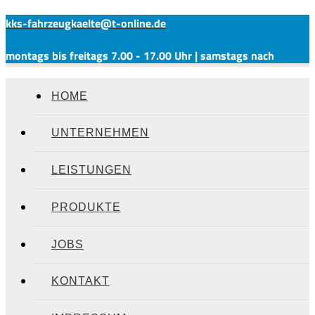
kks-fahrzeugkaelte@t-online.de
montags bis freitags 7.00 - 17.00 Uhr | samstags nach
Vereinbarung
HOME
UNTERNEHMEN
LEISTUNGEN
MENÜ
PRODUKTE
Klimaanlagen für Busse
JOBS
Temperaturaufzeichnung und
KONTAKT
-überwachung